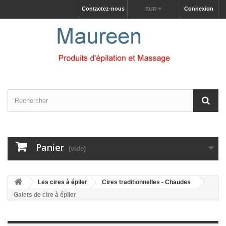
Contactez-nous
Connexion
EUR
Panier
(vide)
Les cires à épiler
Cires traditionnelles - Chaudes
Galets de cire à épiler