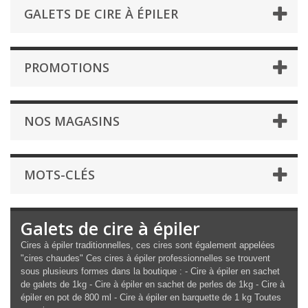
GALETS DE CIRE À ÉPILER
PROMOTIONS
NOS MAGASINS
MOTS-CLÉS
Galets de cire à épiler
Cires à épiler traditionnelles, ces cires sont également appelées
"cires chaudes" Ces cires à épiler professionnelles se trouvent
sous plusieurs formes dans la boutique : - Cire à épiler en sachet
de galets de 1kg - Cire à épiler en sachet de perles de 1kg - Cire à
épiler en pot de 800 ml - Cire à épiler en barquette de 1 kg Toutes