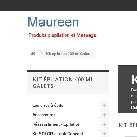
Kit épilation 400 ml Galets
KIT ÉPILATION 400 ML
GALETS
Des
gra
pas
Les cires à épiler
Dét
Accessoires
KIT É
Réassortiment - Epilation
Kit SOLOR - Look Concept