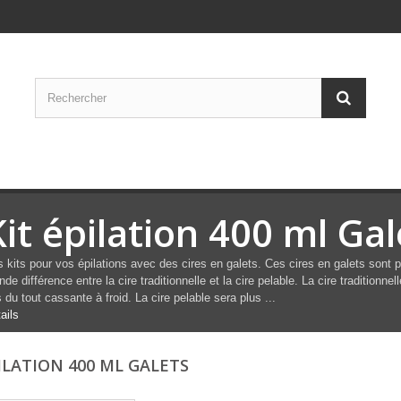
Kit épilation 400 ml Gal
 kits pour vos épilations avec des cires en galets. Ces cires en galets sont pr
nde différence entre la cire traditionnelle et la cire pelable. La cire traditionnel
 du tout cassante à froid. La cire pelable sera plus ...
ails
PILATION 400 ML GALETS