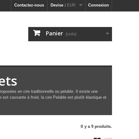
Contactez-nous
Devise :
EUR
Connexion
Panier
(vide)
ets
oposées en cire traditionnelle ou pelable. Il existe une
le est cassante à froid, la cire Pelable est plutôt élastique et
Il y a 9 produits.