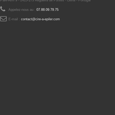
Park-Arm 9 - 2415-175 Regueira de Pontes - Leiria - Portugal
Appelez-nous au :
07.88.09.79.75
E-mail :
contact@cire-a-epiler.com