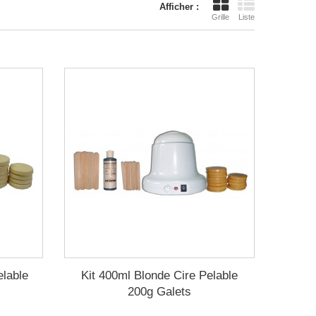
Afficher :
Grille
Liste
elable
Kit 400ml Blonde Cire Pelable
200g Galets