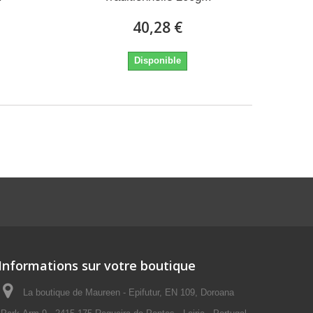
40,28 €
Disponible
Informations sur votre boutique
La boutique de Maureen - Epifutur, EN 109, Doroana