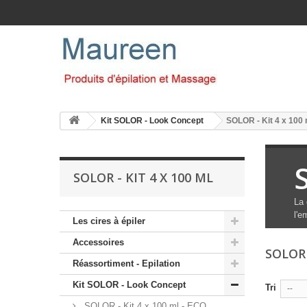
Kit SOLOR - Look Concept
SOLOR - Kit 4 x 100 
SOLOR - KIT 4 X 100 ML
La 
l'e
Les cires à épiler
Accessoires
SOLOR 
Réassortiment - Epilation
Kit SOLOR - Look Concept
Tri
--
SOLOR - Kit 4 x 100 ml - ECO