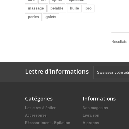
massage
pelable
huile
pro
perles
galets
Résultats 1
Lettre d'informations
Catégories
Informations
Les cires à épiler
Nos magasins
Accessoires
Livraison
Réassortiment - Epilation
A propos