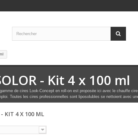
ml
SOLOR - Kit 4 x 100 ml
gamme de cires Look-Concept en roll-on est proposée ici avec le chauffe cire
mploi. Toutes les cires professionnelles sont liposolubles se nettoient avec une 
- KIT 4 X 100 ML