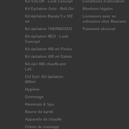
Kit SOLOR - Look Concept
Conditions d'utilisation
Kit Epilation Solo - Roll-On
Mentions légales
Kit épilation Barata 5 x 100
Livraisons avec so
ml
colissimo chez Maureen
Kit épilation THERMOSEO
Paiement sécurisé
Kit épilation NEO - Look
Concept
Kit épilation 400 ml Perles
Kit épilation 400 ml Galets
Kit épil 800 chauffe-pot
LdC
Cid Epil. Kit épilation
800ml
Hygiène
Gommage
Hammam & Spa
Beurre de karité
Appareils de chauffe
Crème de massage