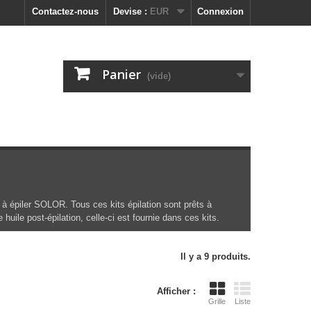
Contactez-nous
Devise :
EUR
Connexion
Panier
(vide)
 à épiler SOLOR. Tous ces kits épilation sont prêts à
huile post-épilation, celle-ci est fournie dans ces kits.
Il y a 9 produits.
Afficher :
Grille
Liste