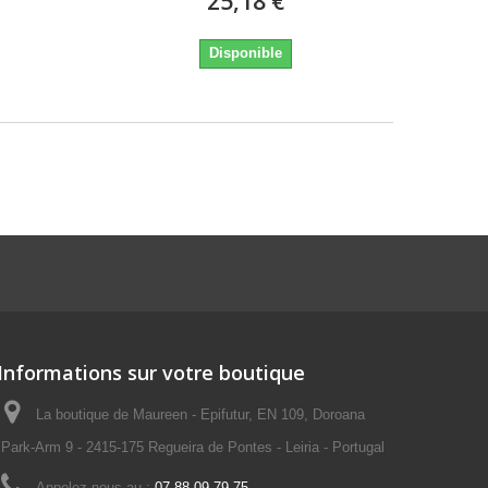
25,18 €
Disponible
Informations sur votre boutique
La boutique de Maureen - Epifutur, EN 109, Doroana
Park-Arm 9 - 2415-175 Regueira de Pontes - Leiria - Portugal
Appelez-nous au :
07.88.09.79.75