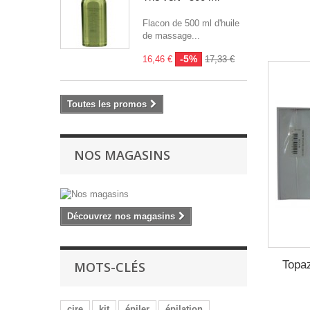
Flacon de 500 ml d'huile
de massage...
-5%
16,46 €
17,33 €
Toutes les promos
NOS MAGASINS
Découvrez nos magasins
Topaz
MOTS-CLÉS
cire
kit
épiler
épilation